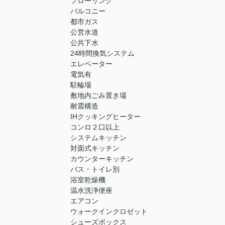
フローリング
バルコニー
都市ガス
公営水道
公共下水
24時間換気システム
エレベーター
電気有
駐輪場
敷地内ごみ置き場
耐震構造
IHクッキングヒーター
コンロ２口以上
システムキッチン
対面式キッチン
カウンターキッチン
バス・トイレ別
浴室乾燥機
温水洗浄便座
エアコン
ウォークインクロゼット
シューズボックス