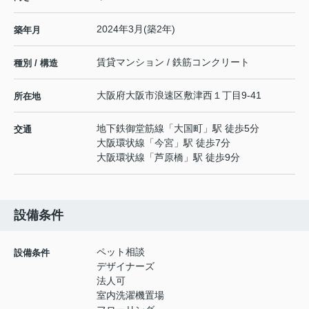
2024年3月(築2年)
築年月
賃貸マンション / 鉄筋コンクリート
種別 / 構造
大阪府
大阪市浪速区
敷津西
１丁目9-41
所在地
地下鉄御堂筋線
「
大国町
」駅 徒歩5分
交通
大阪環状線
「
今宮
」駅 徒歩7分
大阪環状線
「
芦原橋
」駅 徒歩9分
設備条件
ペット相談
設備条件
デザイナーズ
法人可
室内洗濯機置場