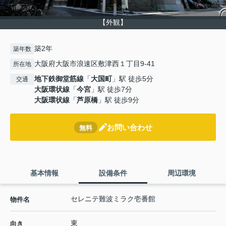
【外観】
築2年
築年数
大阪府大阪市浪速区敷津西１丁目9-41
所在地
地下鉄御堂筋線
「
大国町
」駅 徒歩5分
交通
大阪環状線
「
今宮
」駅 徒歩7分
大阪環状線
「
芦原橋
」駅 徒歩9分
お問い合わせ
無料
基本情報
設備条件
周辺環境
セレニテ難波ミラク壱番館
物件名
東
向き