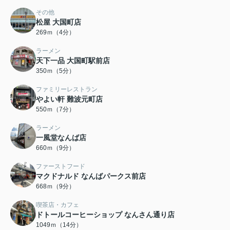
その他
松屋 大国町店
269ｍ（4分）
ラーメン
天下一品 大国町駅前店
350ｍ（5分）
ファミリーレストラン
やよい軒 難波元町店
550ｍ（7分）
ラーメン
一風堂なんば店
660ｍ（9分）
ファーストフード
マクドナルド なんばパークス前店
668ｍ（9分）
喫茶店・カフェ
ドトールコーヒーショップ なんさん通り店
1049ｍ（14分）