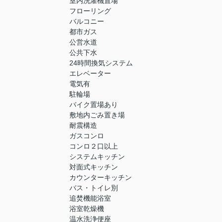
室内洗濯機置場
フローリング
バルコニー
都市ガス
公営水道
公共下水
24時間換気システム
エレベーター
電気有
駐輪場
バイク置場あり
敷地内ごみ置き場
耐震構造
ガスコンロ
コンロ２口以上
システムキッチン
対面式キッチン
カウンターキッチン
バス・トイレ別
追焚機能浴室
浴室乾燥機
温水洗浄便座