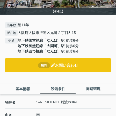
【外観】
築11年
築年数
大阪府大阪市浪速区元町２丁目8-15
所在地
地下鉄御堂筋線
「
なんば
」駅 徒歩6分
交通
地下鉄御堂筋線
「
大国町
」駅 徒歩6分
地下鉄四つ橋線
「
なんば
」駅 徒歩6分
お問い合わせ
無料
基本情報
設備条件
周辺環境
S-RESIDENCE難波Briller
物件名
南
向き