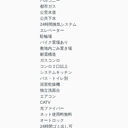
バルコニー
都市ガス
公営水道
公共下水
24時間換気システム
エレベーター
駐輪場
バイク置場あり
敷地内ごみ置き場
耐震構造
ガスコンロ
コンロ２口以上
システムキッチン
バス・トイレ別
浴室乾燥機
独立洗面台
エアコン
CATV
光ファイバー
ネット使用料無料
オートロック
24時間ゴミ出し可