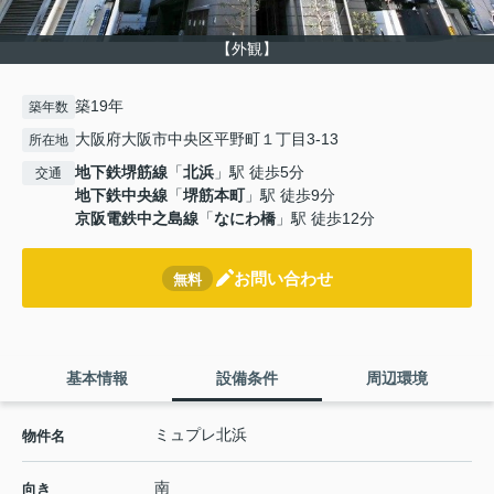
【外観】
築19年
築年数
大阪府大阪市中央区平野町１丁目3-13
所在地
地下鉄堺筋線
「
北浜
」駅 徒歩5分
交通
地下鉄中央線
「
堺筋本町
」駅 徒歩9分
京阪電鉄中之島線
「
なにわ橋
」駅 徒歩12分
お問い合わせ
無料
基本情報
設備条件
周辺環境
ミュプレ北浜
物件名
南
向き