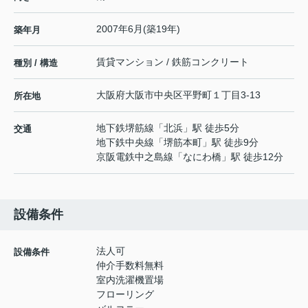
2007年6月(築19年)
築年月
賃貸マンション / 鉄筋コンクリート
種別 / 構造
大阪府
大阪市中央区
平野町
１丁目3-13
所在地
地下鉄堺筋線
「
北浜
」駅 徒歩5分
交通
地下鉄中央線
「
堺筋本町
」駅 徒歩9分
京阪電鉄中之島線
「
なにわ橋
」駅 徒歩12分
設備条件
法人可
設備条件
仲介手数料無料
室内洗濯機置場
フローリング