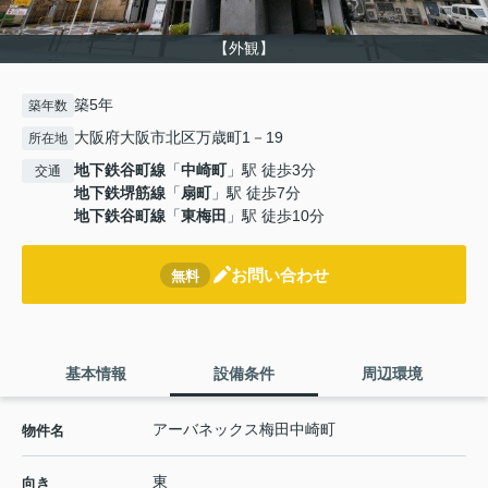
【外観】
築5年
築年数
大阪府大阪市北区万歳町1－19
所在地
地下鉄谷町線
「
中崎町
」駅 徒歩3分
交通
地下鉄堺筋線
「
扇町
」駅 徒歩7分
地下鉄谷町線
「
東梅田
」駅 徒歩10分
お問い合わせ
無料
基本情報
設備条件
周辺環境
アーバネックス梅田中崎町
物件名
東
向き