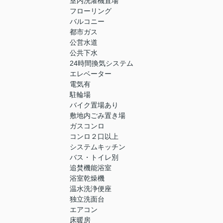
室内洗濯機置場
フローリング
バルコニー
都市ガス
公営水道
公共下水
24時間換気システム
エレベーター
電気有
駐輪場
バイク置場あり
敷地内ごみ置き場
ガスコンロ
コンロ２口以上
システムキッチン
バス・トイレ別
追焚機能浴室
浴室乾燥機
温水洗浄便座
独立洗面台
エアコン
床暖房