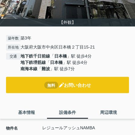
【外観】
築3年
築年数
大阪府大阪市中央区日本橋２丁目15-21
所在地
地下鉄千日前線
「
日本橋
」駅 徒歩4分
交通
地下鉄堺筋線
「
日本橋
」駅 徒歩4分
南海本線
「
難波
」駅 徒歩7分
お問い合わせ
無料
基本情報
設備条件
周辺環境
レジュールアッシュNAMBA
物件名