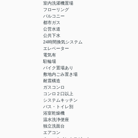
室内洗濯機置場
フローリング
バルコニー
都市ガス
公営水道
公共下水
24時間換気システム
エレベーター
電気有
駐輪場
バイク置場あり
敷地内ごみ置き場
耐震構造
ガスコンロ
コンロ２口以上
システムキッチン
バス・トイレ別
浴室乾燥機
温水洗浄便座
独立洗面台
エアコン