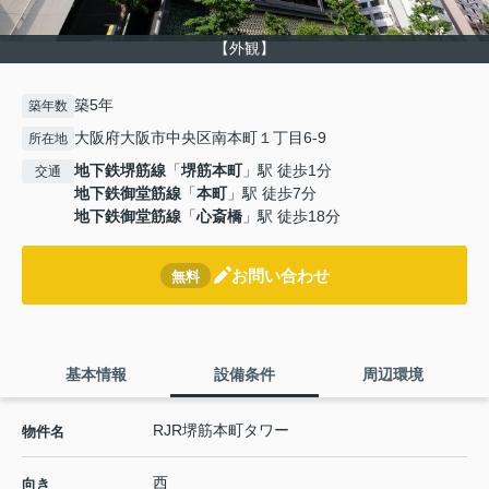
【外観】
築5年
築年数
大阪府大阪市中央区南本町１丁目6-9
所在地
地下鉄堺筋線
「
堺筋本町
」駅 徒歩1分
交通
地下鉄御堂筋線
「
本町
」駅 徒歩7分
地下鉄御堂筋線
「
心斎橋
」駅 徒歩18分
お問い合わせ
無料
基本情報
設備条件
周辺環境
RJR堺筋本町タワー
物件名
西
向き