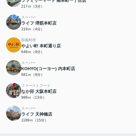
ファミリーマート 南本町一丁目店
217ｍ（3分）
スーパー
ライフ 堺筋本町店
319ｍ（4分）
和風料理
やよい軒 本町通り店
646ｍ（9分）
スーパー
KOHYO(コーヨー) 内本町店
681ｍ（9分）
ファーストフード
なか卯 大阪本町店
988ｍ（13分）
スーパー
ライフ 天神橋店
1189ｍ（15分）