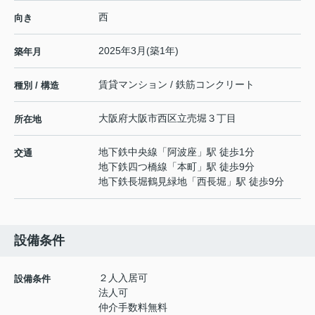
西
向き
2025年3月(築1年)
築年月
賃貸マンション / 鉄筋コンクリート
種別 / 構造
大阪府
大阪市西区
立売堀
３丁目
所在地
地下鉄中央線
「
阿波座
」駅 徒歩1分
交通
地下鉄四つ橋線
「
本町
」駅 徒歩9分
地下鉄長堀鶴見緑地
「
西長堀
」駅 徒歩9分
設備条件
２人入居可
設備条件
法人可
仲介手数料無料