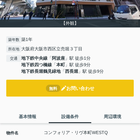
【外観】
築1年
築年数
大阪府大阪市西区立売堀３丁目
所在地
地下鉄中央線
「
阿波座
」駅 徒歩1分
交通
地下鉄四つ橋線
「
本町
」駅 徒歩9分
地下鉄長堀鶴見緑地
「
西長堀
」駅 徒歩9分
お問い合わせ
無料
基本情報
設備条件
周辺環境
コンフォリア・リヴ本町WESTQ
物件名