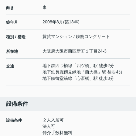
東
向き
2008年8月(築18年)
築年月
賃貸マンション / 鉄筋コンクリート
種別 / 構造
大阪府
大阪市西区
新町
１丁目24-3
所在地
地下鉄四つ橋線
「
四ツ橋
」駅 徒歩2分
交通
地下鉄長堀鶴見緑地
「
西大橋
」駅 徒歩4分
地下鉄御堂筋線
「
心斎橋
」駅 徒歩3分
設備条件
２人入居可
設備条件
法人可
仲介手数料無料