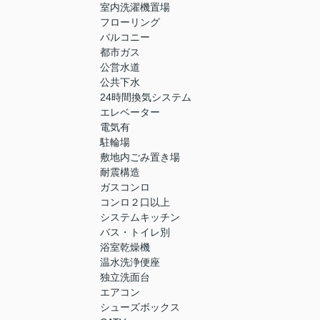
室内洗濯機置場
フローリング
バルコニー
都市ガス
公営水道
公共下水
24時間換気システム
エレベーター
電気有
駐輪場
敷地内ごみ置き場
耐震構造
ガスコンロ
コンロ２口以上
システムキッチン
バス・トイレ別
浴室乾燥機
温水洗浄便座
独立洗面台
エアコン
シューズボックス