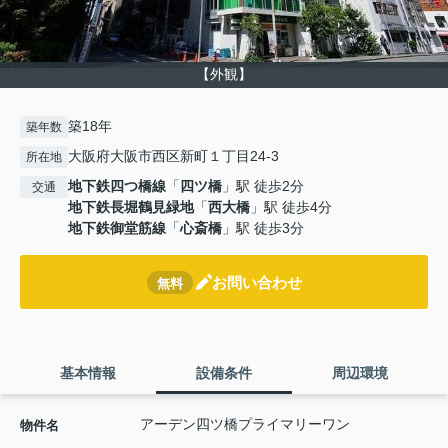
【外観】
築18年
築年数
大阪府大阪市西区新町１丁目24-3
所在地
地下鉄四つ橋線
「
四ツ橋
」駅 徒歩2分
交通
地下鉄長堀鶴見緑地
「
西大橋
」駅 徒歩4分
地下鉄御堂筋線
「
心斎橋
」駅 徒歩3分
お問い合わせ
無料
基本情報
設備条件
周辺環境
アーデン四ツ橋プライマリーワン
物件名