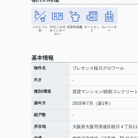
バストイレ
TVモニタ付
浴室乾燥機
オートロッ
エレベータ
別
きインター
ク
ー
ホン
基本情報
物件名
プレサンス桜川グロワール
向き
-
種別/構造
賃貸マンション/鉄筋コンクリー
築年月
2025年7月（築1年）
総戸数
-
所在地
大阪府
大阪市浪速区
桜川
４丁目11