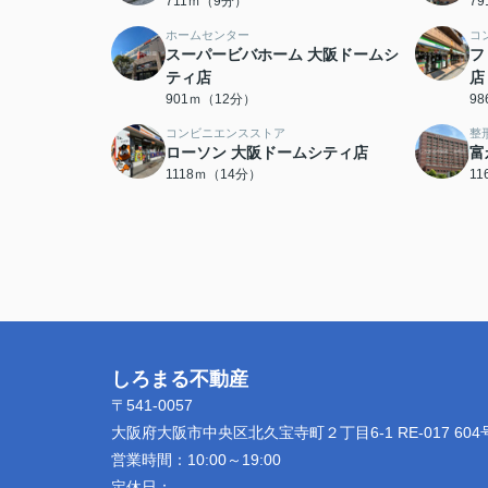
711ｍ（9分）
7
ホームセンター
コ
スーパービバホーム 大阪ドームシ
フ
ティ店
店
901ｍ（12分）
9
コンビニエンスストア
整
ローソン 大阪ドームシティ店
富
1118ｍ（14分）
1
しろまる不動産
〒541-0057
大阪府大阪市中央区北久宝寺町２丁目6-1 RE-017 604
営業時間：
10:00～19:00
定休日：
-