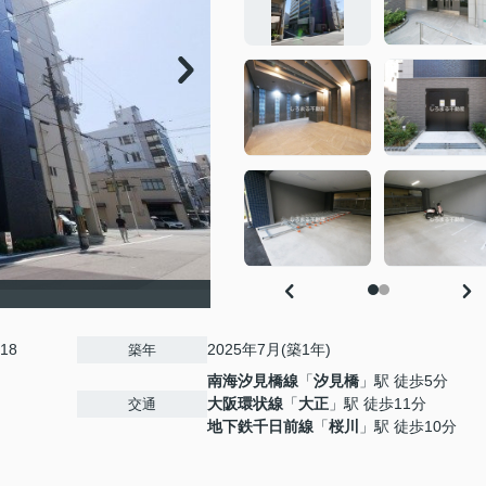
18
2025年7月(築1年)
築年
南海汐見橋線
「
汐見橋
」駅 徒歩5分
大阪環状線
「
大正
」駅 徒歩11分
交通
地下鉄千日前線
「
桜川
」駅 徒歩10分