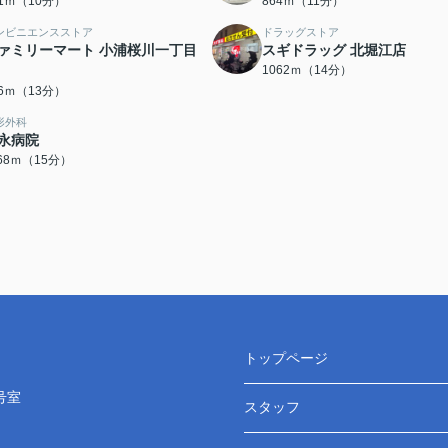
91ｍ（10分）
864ｍ（11分）
ンビニエンスストア
ドラッグストア
ァミリーマート 小浦桜川一丁目
スギドラッグ 北堀江店
1062ｍ（14分）
86ｍ（13分）
形外科
永病院
168ｍ（15分）
トップページ
号室
スタッフ