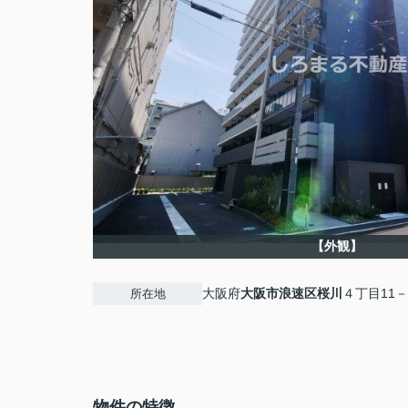
【外観】
大阪府
大阪市浪速区
桜川
４丁目11－
所在地
物件の特徴