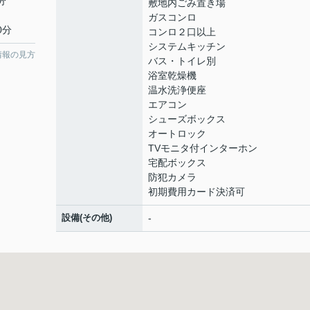
分
敷地内ごみ置き場
ガスコンロ
0分
コンロ２口以上
システムキッチン
情報の見方
バス・トイレ別
浴室乾燥機
温水洗浄便座
エアコン
シューズボックス
オートロック
TVモニタ付インターホン
宅配ボックス
防犯カメラ
初期費用カード決済可
設備(その他)
-