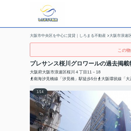
大阪市中央区を中心に賃貸｜しろまる不動産
大阪市浪速
この物
プレサンス桜川グロワールの過去掲載
大阪府
大阪市浪速区
桜川
４丁目11－18
南海汐見橋線「汐見橋」駅徒歩5分
大阪環状線「大
1
/
14