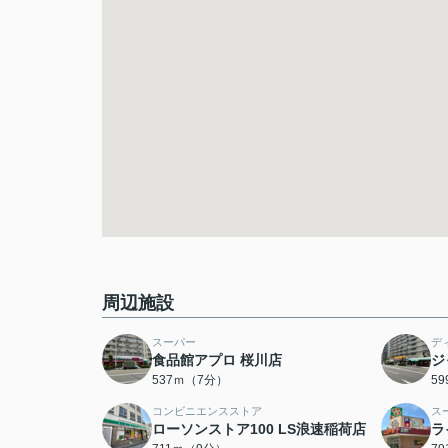
周辺施設
スーパー
デ
食品館アプロ 桜川店
ジ
537ｍ（7分）
5
コンビニエンスストア
ス
ローソンストア100 LS浪速稲荷店
ラ