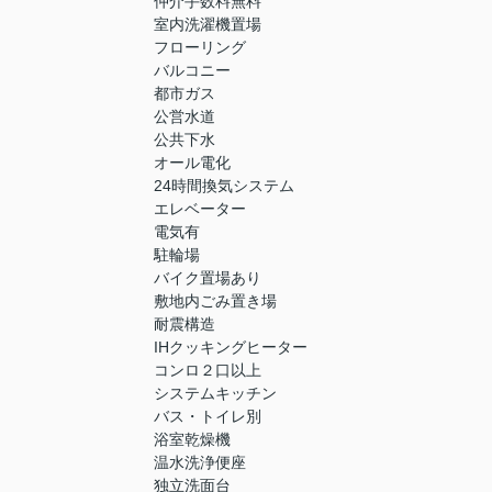
仲介手数料無料
室内洗濯機置場
フローリング
バルコニー
都市ガス
公営水道
公共下水
オール電化
24時間換気システム
エレベーター
電気有
駐輪場
バイク置場あり
敷地内ごみ置き場
耐震構造
IHクッキングヒーター
コンロ２口以上
システムキッチン
バス・トイレ別
浴室乾燥機
温水洗浄便座
独立洗面台