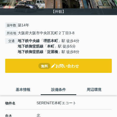
【外観】
築14年
築年数
大阪府大阪市中央区瓦町２丁目3-8
所在地
地下鉄中央線
「
堺筋本町
」駅 徒歩4分
交通
地下鉄御堂筋線
「
本町
」駅 徒歩5分
地下鉄御堂筋線
「
淀屋橋
」駅 徒歩8分
お問い合わせ
無料
基本情報
設備条件
周辺環境
SERENiTE本町エコート
物件名
北
向き