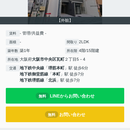
【外観】
- 管理/共益費 -
賃料
-
2LDK
面積
間取り
築1年
4階/15階建
築年数
所在階
大阪府
大阪市中央区
瓦町
２丁目5－4
所在地
地下鉄中央線
「
堺筋本町
」駅 徒歩6分
交通
地下鉄御堂筋線
「
本町
」駅 徒歩7分
地下鉄堺筋線
「
北浜
」駅 徒歩7分
LINEからお問い合わせ
無料
お問い合わせ
無料