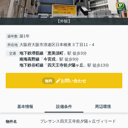
【外観】
築1年
築年数
大阪府大阪市浪速区日本橋東３丁目11－4
所在地
地下鉄堺筋線
「
恵美須町
」駅 徒歩3分
交通
南海高野線
「
今宮戎
」駅 徒歩9分
地下鉄谷町線
「
四天王寺前夕陽ヶ丘
」駅 徒歩13分
お問い合わせ
無料
基本情報
設備条件
周辺環境
プレサンス四天王寺前夕陽ヶ丘ヴィリード
物件名