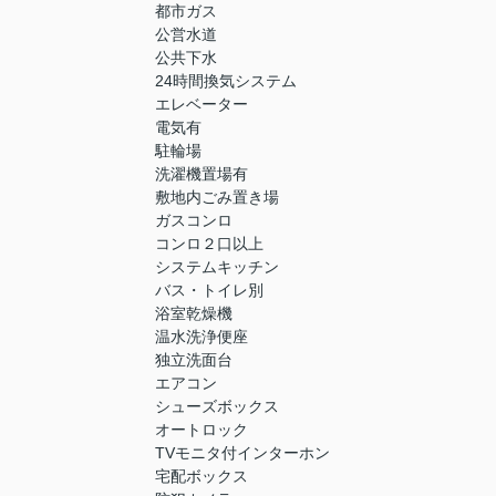
都市ガス
公営水道
公共下水
24時間換気システム
エレベーター
電気有
駐輪場
洗濯機置場有
敷地内ごみ置き場
ガスコンロ
コンロ２口以上
システムキッチン
バス・トイレ別
浴室乾燥機
温水洗浄便座
独立洗面台
エアコン
シューズボックス
オートロック
TVモニタ付インターホン
宅配ボックス