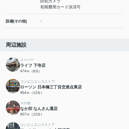
防犯カメラ
初期費用カード決済可
-
設備(その他)
周辺施設
スーパー
ライフ 下寺店
474ｍ（6分）
コンビニエンスストア
ローソン 日本橋三丁目交差点東店
954ｍ（12分）
その他
なか卯 なんさん通店
957ｍ（12分）
コンビニエンスストア