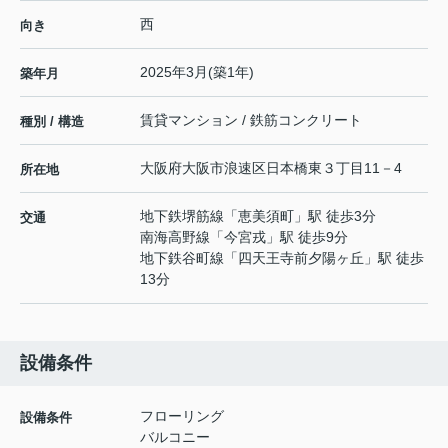
西
向き
2025年3月(築1年)
築年月
賃貸マンション / 鉄筋コンクリート
種別 / 構造
大阪府
大阪市浪速区
日本橋東
３丁目11－4
所在地
地下鉄堺筋線
「
恵美須町
」駅 徒歩3分
交通
南海高野線
「
今宮戎
」駅 徒歩9分
地下鉄谷町線
「
四天王寺前夕陽ヶ丘
」駅 徒歩
13分
設備条件
フローリング
設備条件
バルコニー