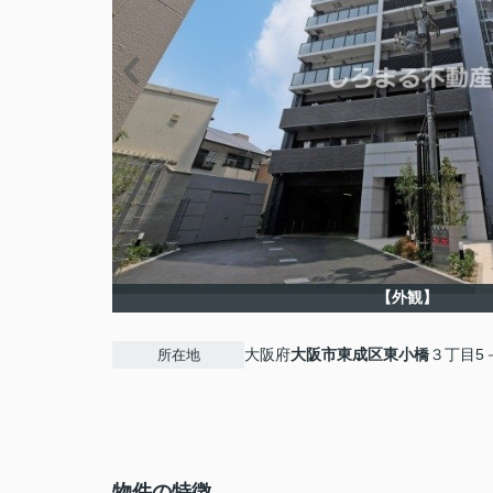
【外観】
大阪府
大阪市東成区
東小橋
３丁目5
所在地
物件の特徴