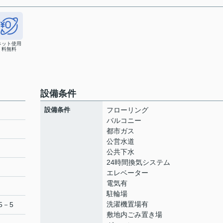
ネット使用
料無料
設備条件
設備条件
フローリング
バルコニー
都市ガス
公営水道
ト
公共下水
24時間換気システム
エレベーター
電気有
駐輪場
洗濯機置場有
5－5
敷地内ごみ置き場