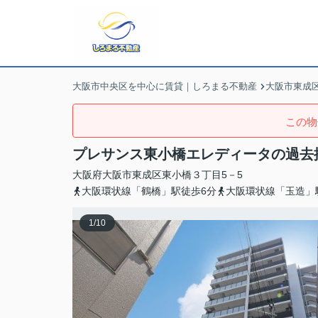
大阪市中央区を中心に賃貸｜しろまる不動産
大阪市東成
この物
プレサンス東小橋エレディータの過去
大阪府
大阪市東成区
東小橋
３丁目5－5
大阪環状線「鶴橋」駅徒歩6分
大阪環状線「玉造」
1
/
10