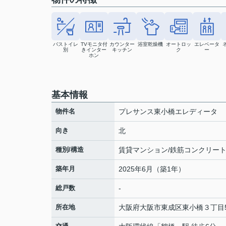
バストイレ
TVモニタ付
カウンター
浴室乾燥機
オートロッ
エレベータ
別
きインター
キッチン
ク
ー
ホン
基本情報
物件名
プレサンス東小橋エレディータ
向き
北
種別/構造
賃貸マンション/鉄筋コンクリー
築年月
2025年6月（築1年）
総戸数
-
所在地
大阪府
大阪市東成区
東小橋
３丁目