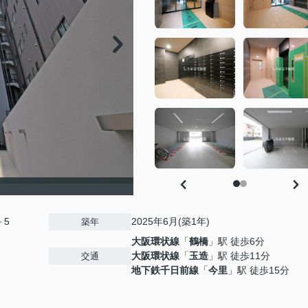
－5
2025年6月(築1年)
築年
大阪環状線
「
鶴橋
」駅 徒歩6分
大阪環状線
「
玉造
」駅 徒歩11分
交通
地下鉄千日前線
「
今里
」駅 徒歩15分