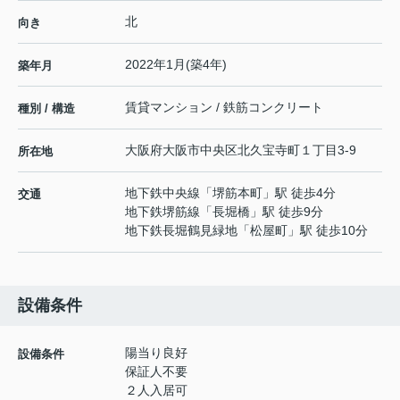
北
向き
2022年1月(築4年)
築年月
賃貸マンション / 鉄筋コンクリート
種別 / 構造
大阪府
大阪市中央区
北久宝寺町
１丁目3-9
所在地
地下鉄中央線
「
堺筋本町
」駅 徒歩4分
交通
地下鉄堺筋線
「
長堀橋
」駅 徒歩9分
地下鉄長堀鶴見緑地
「
松屋町
」駅 徒歩10分
設備条件
陽当り良好
設備条件
保証人不要
２人入居可