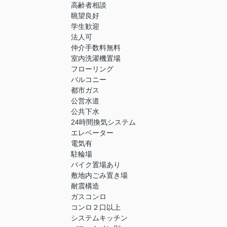
高齢者相談
眺望良好
学生歓迎
法人可
仲介手数料無料
室内洗濯機置場
フローリング
バルコニー
都市ガス
公営水道
公共下水
24時間換気システム
エレベーター
電気有
駐輪場
バイク置場あり
敷地内ごみ置き場
耐震構造
ガスコンロ
コンロ２口以上
システムキッチン