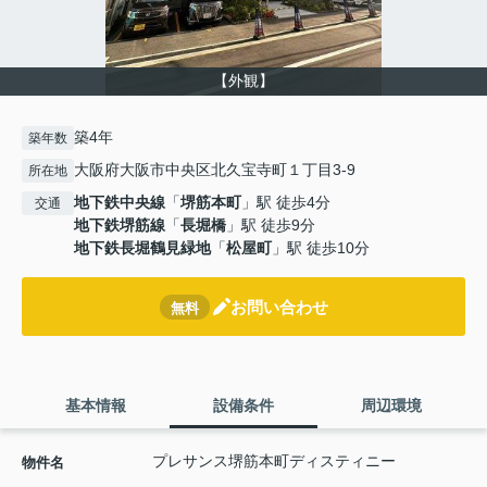
【外観】
築4年
築年数
大阪府大阪市中央区北久宝寺町１丁目3-9
所在地
地下鉄中央線
「
堺筋本町
」駅 徒歩4分
交通
地下鉄堺筋線
「
長堀橋
」駅 徒歩9分
地下鉄長堀鶴見緑地
「
松屋町
」駅 徒歩10分
お問い合わせ
無料
基本情報
設備条件
周辺環境
プレサンス堺筋本町ディスティニー
物件名