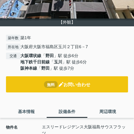
【外観】
築1年
築年数
大阪府大阪市福島区玉川２丁目6－7
所在地
大阪環状線
「
野田
」駅 徒歩6分
交通
地下鉄千日前線
「
玉川
」駅 徒歩6分
阪神本線
「
野田
」駅 徒歩7分
お問い合わせ
無料
基本情報
設備条件
周辺環境
エスリードレジデンス大阪福島サウスフラッ
物件名
ツ