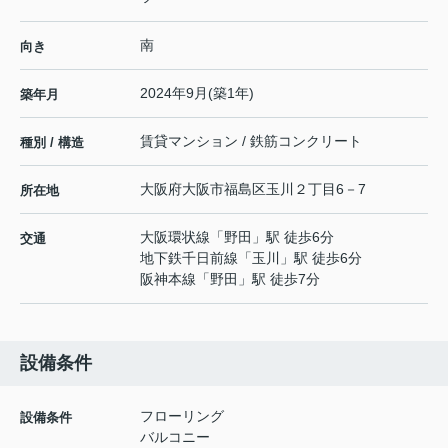
南
向き
2024年9月(築1年)
築年月
賃貸マンション / 鉄筋コンクリート
種別 / 構造
大阪府
大阪市福島区
玉川
２丁目6－7
所在地
大阪環状線
「
野田
」駅 徒歩6分
交通
地下鉄千日前線
「
玉川
」駅 徒歩6分
阪神本線
「
野田
」駅 徒歩7分
設備条件
フローリング
設備条件
バルコニー