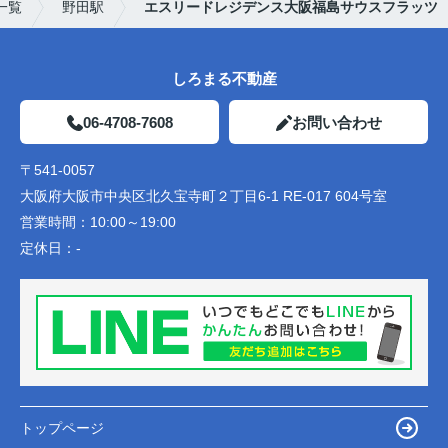
一覧
野田駅
エスリードレジデンス大阪福島サウスフラッツ
しろまる不動産
06-4708-7608
お問い合わせ
〒541-0057
大阪府大阪市中央区北久宝寺町２丁目6-1 RE-017 604号室
営業時間：
10:00～19:00
定休日：
-
トップページ