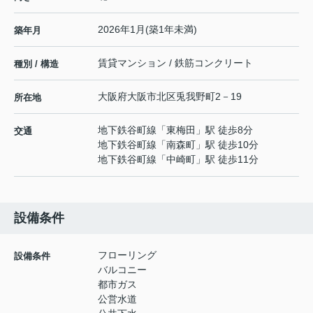
2026年1月(築1年未満)
築年月
賃貸マンション / 鉄筋コンクリート
種別 / 構造
大阪府
大阪市北区
兎我野町
2－19
所在地
地下鉄谷町線
「
東梅田
」駅 徒歩8分
交通
地下鉄谷町線
「
南森町
」駅 徒歩10分
地下鉄谷町線
「
中崎町
」駅 徒歩11分
設備条件
フローリング
設備条件
バルコニー
都市ガス
公営水道