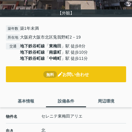
【外観】
築1年未満
築年数
大阪府大阪市北区兎我野町2－19
所在地
地下鉄谷町線
「
東梅田
」駅 徒歩8分
交通
地下鉄谷町線
「
南森町
」駅 徒歩10分
地下鉄谷町線
「
中崎町
」駅 徒歩11分
お問い合わせ
無料
基本情報
設備条件
周辺環境
セレニテ東梅田アリエ
物件名
北
向き