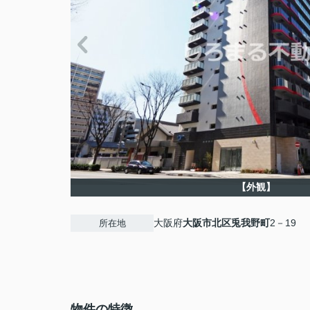
【外観】
大阪府
大阪市北区
兎我野町
2－19
所在地
物件の特徴