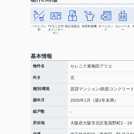
バストイレ
TVモニタ付
独立洗面台
浴室乾燥機
オートロッ
エレベータ
別
きインター
ク
ー
ホン
基本情報
物件名
セレニテ東梅田アリエ
向き
北
種別/構造
賃貸マンション/鉄筋コンクリー
築年月
2026年1月（築1年未満）
総戸数
-
所在地
大阪府
大阪市北区
兎我野町
2－19