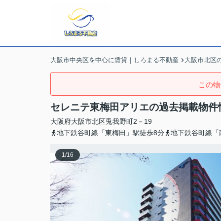
大阪市中央区を中心に賃貸｜しろまる不動産
大阪市北区
この物
セレニテ東梅田アリエの過去掲載物件
大阪府
大阪市北区
兎我野町
2－19
地下鉄谷町線「東梅田」駅徒歩8分
地下鉄谷町線「
1
/
16