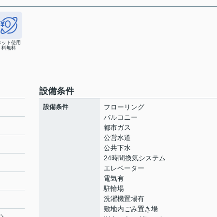
ネット使用
料無料
設備条件
設備条件
フローリング
バルコニー
都市ガス
公営水道
ト
公共下水
24時間換気システム
エレベーター
電気有
駐輪場
洗濯機置場有
敷地内ごみ置き場