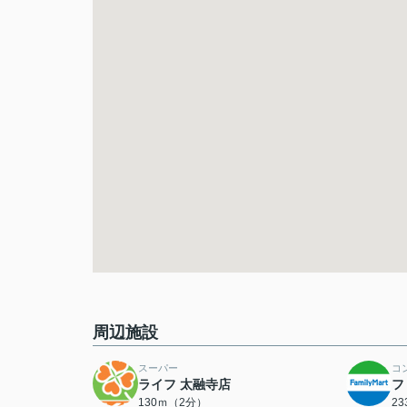
周辺施設
スーパー
コ
ライフ 太融寺店
フ
130ｍ（2分）
2