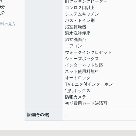
分
IHクッキングヒーター
0分
コンロ２口以上
1分
システムキッチン
バス・トイレ別
情報の見方
浴室乾燥機
温水洗浄便座
独立洗面台
エアコン
ウォークインクロゼット
シューズボックス
インターネット対応
ネット使用料無料
オートロック
TVモニタ付インターホン
宅配ボックス
防犯カメラ
初期費用カード決済可
設備(その他)
-