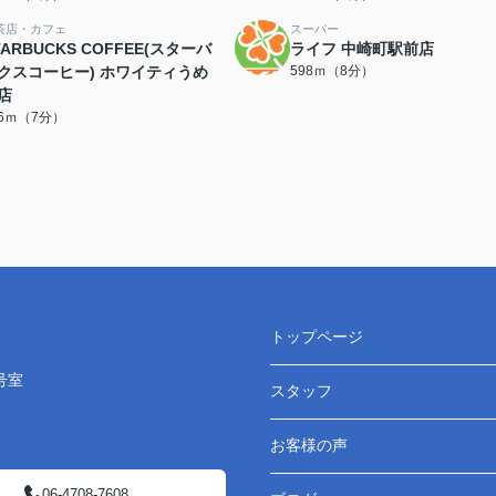
茶店・カフェ
スーパー
TARBUCKS COFFEE(スターバ
ライフ 中崎町駅前店
クスコーヒー) ホワイティうめ
598ｍ（8分）
店
26ｍ（7分）
トップページ
号室
スタッフ
お客様の声
06-4708-7608