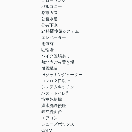
フローリング
バルコニー
都市ガス
公営水道
公共下水
24時間換気システム
エレベーター
電気有
駐輪場
バイク置場あり
敷地内ごみ置き場
耐震構造
IHクッキングヒーター
コンロ２口以上
システムキッチン
バス・トイレ別
浴室乾燥機
温水洗浄便座
独立洗面台
エアコン
シューズボックス
CATV