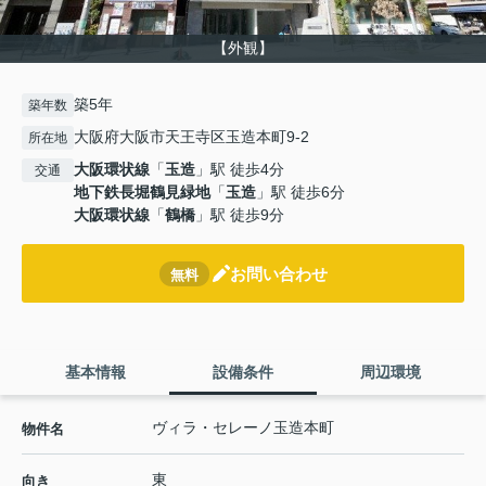
【外観】
築5年
築年数
大阪府大阪市天王寺区玉造本町9-2
所在地
大阪環状線
「
玉造
」駅 徒歩4分
交通
地下鉄長堀鶴見緑地
「
玉造
」駅 徒歩6分
大阪環状線
「
鶴橋
」駅 徒歩9分
お問い合わせ
無料
基本情報
設備条件
周辺環境
ヴィラ・セレーノ玉造本町
物件名
東
向き