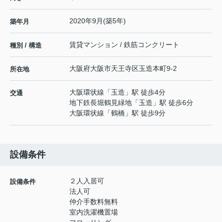
2020年9月(築5年)
築年月
賃貸マンション / 鉄筋コンクリート
種別 / 構造
大阪府
大阪市天王寺区
玉造本町
9-2
所在地
大阪環状線
「
玉造
」駅 徒歩4分
交通
地下鉄長堀鶴見緑地
「
玉造
」駅 徒歩6分
大阪環状線
「
鶴橋
」駅 徒歩9分
設備条件
２人入居可
設備条件
法人可
仲介手数料無料
室内洗濯機置場