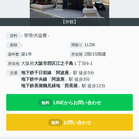
【外観】
- 管理/共益費 -
賃料
-
1LDK
面積
間取り
築1年
2階/15階建
築年数
所在階
大阪府
大阪市西区
江之子島
１丁目6-1
所在地
地下鉄千日前線
「
阿波座
」駅 徒歩3分
交通
地下鉄中央線
「
阿波座
」駅 徒歩3分
地下鉄長堀鶴見緑地
「
西長堀
」駅 徒歩12分
LINEからお問い合わせ
無料
お問い合わせ
無料