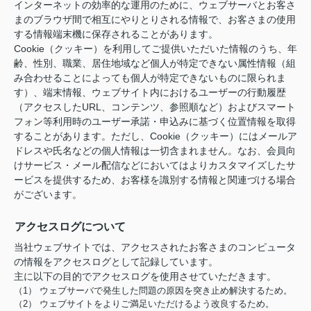
インターネットの効率的な運用のために、ウェブサーバとお客さ
まのブラウザ間で相互にやりとりされる情報で、お客さまの使用
する情報端末機に保存されることがあります。
Cookie（クッキー）を利用してご提供いただいた情報のうち、年
齢、性別、職業、居住地域など個人が特定できない属性情報（組
み合わせることによっても個人が特定できないものに限られま
す）、端末情報、ウェブサイト内におけるユーザーの行動履歴
（アクセスしたURL、コンテンツ、参照順など）およびスマート
フォン等利用時のユーザー承諾・申込みに基づく位置情報を取得
することがあります。ただし、Cookie（クッキー）にはメールア
ドレスや氏名などの個人情報は一切含まれません。なお、会員向
けサービス・メール配信などにおいてはよりカスタマイズしたサ
ービスを提供するため、お客様を識別する情報と関連づける場合
がございます。
アクセスログについて
当社ウェブサイトでは、アクセスされたお客さまのコンピュータ
の情報をアクセスログとして記録しています。
主に以下の目的でアクセスログを使用させていただきます。
（1） ウェブサーバで発生した問題の原因を突き止め解決するため。
（2） ウェブサイトをよりご満足いただけるよう改良するため。