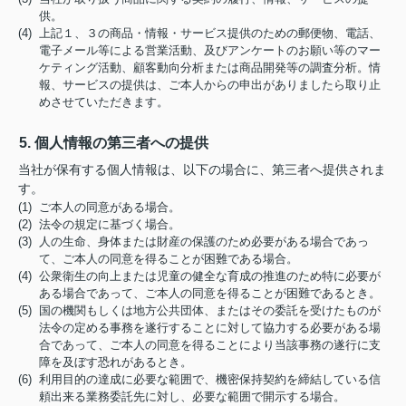
供。
(4) 上記１、３の商品・情報・サービス提供のための郵便物、電話、
電子メール等による営業活動、及びアンケートのお願い等のマー
ケティング活動、顧客動向分析または商品開発等の調査分析。情
報、サービスの提供は、ご本人からの申出がありましたら取り止
めさせていただきます。
5. 個人情報の第三者への提供
当社が保有する個人情報は、以下の場合に、第三者へ提供されま
す。
(1) ご本人の同意がある場合。
(2) 法令の規定に基づく場合。
(3) 人の生命、身体または財産の保護のため必要がある場合であっ
て、ご本人の同意を得ることが困難である場合。
(4) 公衆衛生の向上または児童の健全な育成の推進のため特に必要が
ある場合であって、ご本人の同意を得ることが困難であるとき。
(5) 国の機関もしくは地方公共団体、またはその委託を受けたものが
法令の定める事務を遂行することに対して協力する必要がある場
合であって、ご本人の同意を得ることにより当該事務の遂行に支
障を及ぼす恐れがあるとき。
(6) 利用目的の達成に必要な範囲で、機密保持契約を締結している信
頼出来る業務委託先に対し、必要な範囲で開示する場合。