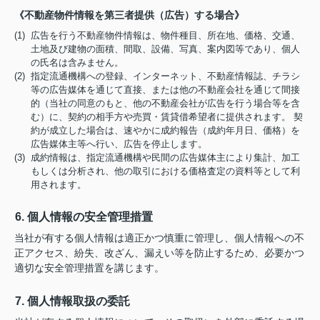
《不動産物件情報を第三者提供（広告）する場合》
(1) 広告を行う不動産物件情報は、物件種目、所在地、価格、交通、
土地及び建物の面積、間取、設備、写真、案内図等であり、個人
の氏名は含みません。
(2) 指定流通機構への登録、インターネット、不動産情報誌、チラシ
等の広告媒体を通じて直接、または他の不動産会社を通じて間接
的（当社の同意のもと、他の不動産会社が広告を行う場合等を含
む）に、契約の相手方や売買・賃貸借希望者に提供されます。 契
約が成立した場合は、速やかに成約報告（成約年月日、価格）を
広告媒体主等へ行い、広告を停止します。
(3) 成約情報は、指定流通機構や民間の広告媒体主により集計、加工
もしくは分析され、他の取引における価格査定の資料等として利
用されます。
6. 個人情報の安全管理措置
当社が有する個人情報は適正かつ慎重に管理し、個人情報への不
正アクセス、紛失、改ざん、漏えい等を防止するため、必要かつ
適切な安全管理措置を講じます。
7. 個人情報取扱の委託