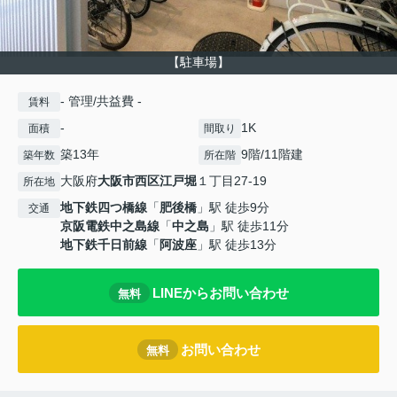
【駐車場】
- 管理/共益費 -
賃料
-
1K
面積
間取り
築13年
9階/11階建
築年数
所在階
大阪府
大阪市西区
江戸堀
１丁目27-19
所在地
地下鉄四つ橋線
「
肥後橋
」駅 徒歩9分
交通
京阪電鉄中之島線
「
中之島
」駅 徒歩11分
地下鉄千日前線
「
阿波座
」駅 徒歩13分
LINEからお問い合わせ
無料
お問い合わせ
無料