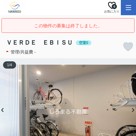
0
お気に入り
この物件の募集は終了しました。
ＶＥＲＤＥ ＥＢＩＳＵ
空室0
-
管理/共益費 -
1
/
4