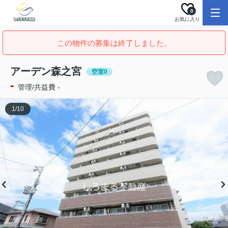
0
お気に入り
この物件の募集は終了しました。
アーデン森之宮
空室0
-
管理/共益費 -
1
/
10