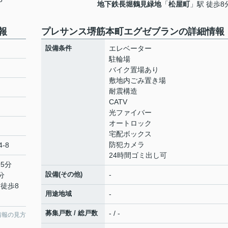
地下鉄長堀鶴見緑地
「
松屋町
」駅 徒歩8
報
プレサンス堺筋本町エグゼブランの詳細情報
設備条件
エレベーター
駐輪場
バイク置場あり
敷地内ごみ置き場
耐震構造
CATV
光ファイバー
オートロック
宅配ボックス
防犯カメラ
-8
24時間ゴミ出し可
5分
設備(その他)
-
分
 徒歩8
用途地域
-
募集戸数 / 総戸数
- / -
情報の見方