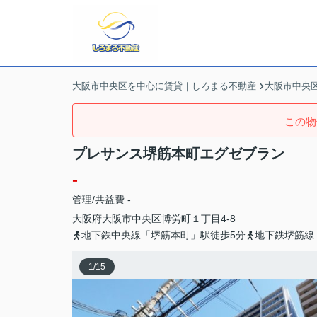
大阪市中央区を中心に賃貸｜しろまる不動産
大阪市中央
この物
プレサンス堺筋本町エグゼブラン
-
管理/共益費 -
大阪府
大阪市中央区
博労町
１丁目4-8
地下鉄中央線「堺筋本町」駅徒歩5分
地下鉄堺筋線
1
/
15