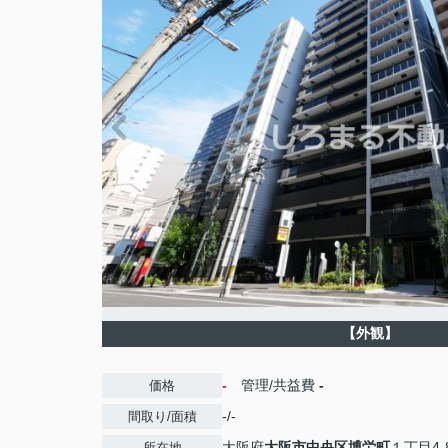
【外観】
-
管理/共益費
-
価格
-/-
間取り/面積
大阪府
大阪市中央区
博労町
１丁目4-
所在地