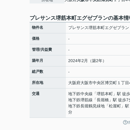
プレサンス堺筋本町エグゼブランの基本情
物件名
プレサンス堺筋本町エグゼブラン
価格
-
管理/共益費
-
築年月
2024年2月（築2年）
総戸数
-
所在地
大阪府
大阪市中央区
博労町
１丁目4
交通
地下鉄中央線
「
堺筋本町
」駅 徒歩
地下鉄堺筋線
「
長堀橋
」駅 徒歩7
地下鉄長堀鶴見緑地
「
松屋町
」駅
分