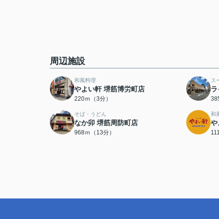
周辺施設
和風料理
ス
やよい軒 堺筋博労町店
ラ
220ｍ（3分）
3
そば・うどん
和
なか卯 堺筋周防町店
や
968ｍ（13分）
1