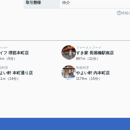
取引態様
仲介
情報
ーパー
ファーストフード
イフ 堺筋本町店
すき家 長堀橋駅南店
85ｍ（5分）
867ｍ（11分）
風料理
和風料理
よい軒 本町通り店
やよい軒 内本町店
111ｍ（14分）
1179ｍ（15分）