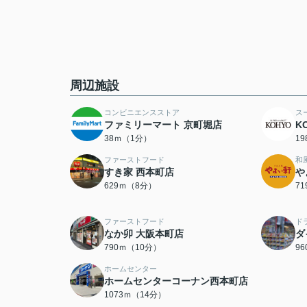
周辺施設
コンビニエンスストア
ス
ファミリーマート 京町堀店
K
38ｍ（1分）
1
ファーストフード
和
すき家 西本町店
や
629ｍ（8分）
7
ファーストフード
ド
なか卯 大阪本町店
ダ
790ｍ（10分）
9
ホームセンター
ホームセンターコーナン西本町店
1073ｍ（14分）