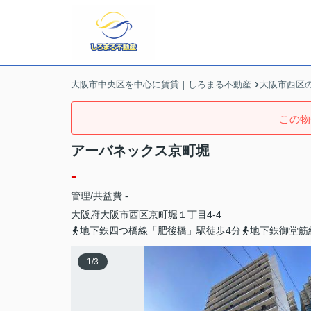
大阪市中央区を中心に賃貸｜しろまる不動産
大阪市西区
この物
アーバネックス京町堀
-
管理/共益費 -
大阪府
大阪市西区
京町堀
１丁目4-4
地下鉄四つ橋線「肥後橋」駅徒歩4分
地下鉄御堂筋
1
/
3