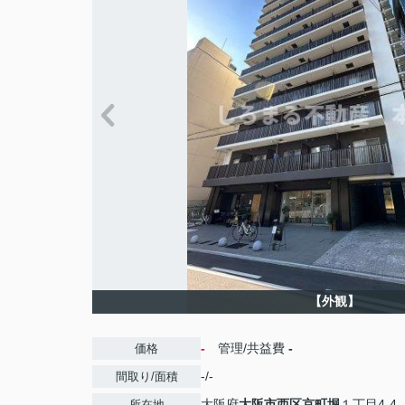
【外観】
-
管理/共益費
-
価格
-/-
間取り/面積
大阪府
大阪市西区
京町堀
１丁目4-4
所在地