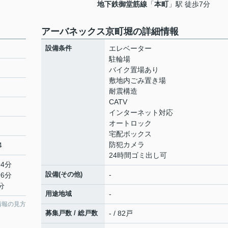
地下鉄御堂筋線
「
本町
」駅 徒歩7分
アーバネックス京町堀の詳細情報
設備条件
エレベーター
駐輪場
バイク置場あり
敷地内ごみ置き場
耐震構造
CATV
インターネット対応
オートロック
宅配ボックス
防犯カメラ
4
24時間ゴミ出し可
4分
設備(その他)
-
6分
分
用途地域
-
情報の見方
募集戸数 / 総戸数
- / 82戸