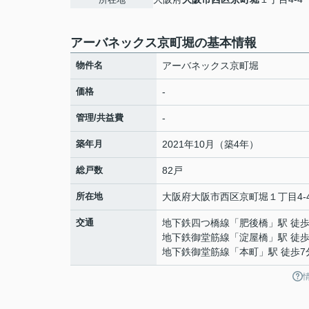
アーバネックス京町堀の基本情報
物件名
アーバネックス京町堀
価格
-
管理/共益費
-
築年月
2021年10月（築4年）
総戸数
82戸
所在地
大阪府
大阪市西区
京町堀
１丁目4-
交通
地下鉄四つ橋線
「
肥後橋
」駅 徒歩
地下鉄御堂筋線
「
淀屋橋
」駅 徒歩
地下鉄御堂筋線
「
本町
」駅 徒歩7