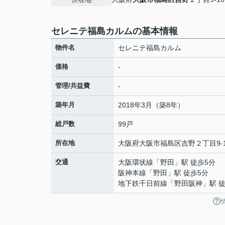
セレニテ福島カルムの基本情報
物件名
セレニテ福島カルム
価格
-
管理/共益費
-
築年月
2018年3月（築8年）
総戸数
99戸
所在地
大阪府
大阪市福島区
吉野
２丁目9-
交通
大阪環状線
「
野田
」駅 徒歩5分
阪神本線
「
野田
」駅 徒歩5分
地下鉄千日前線
「
野田阪神
」駅 