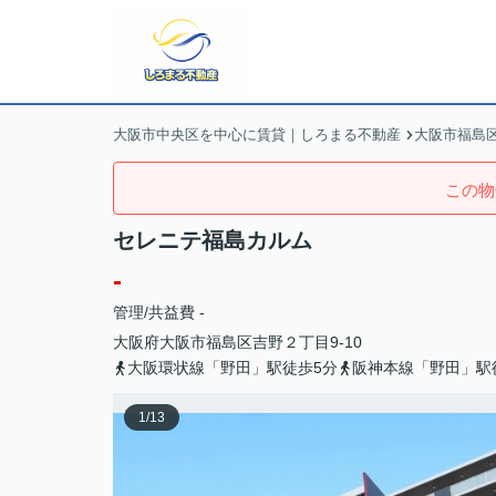
大阪市中央区を中心に賃貸｜しろまる不動産
大阪市福島
この物
セレニテ福島カルム
-
管理/共益費 -
大阪府
大阪市福島区
吉野
２丁目9-10
大阪環状線「野田」駅徒歩5分
阪神本線「野田」駅
1
/
13