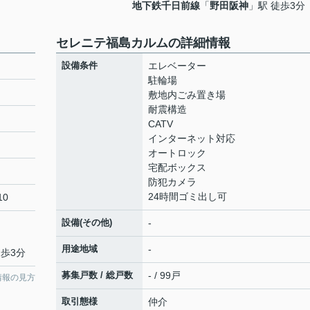
地下鉄千日前線
「
野田阪神
」駅 徒歩3分
セレニテ福島カルムの詳細情報
設備条件
エレベーター
駐輪場
敷地内ごみ置き場
耐震構造
CATV
インターネット対応
オートロック
宅配ボックス
防犯カメラ
24時間ゴミ出し可
10
設備(その他)
-
用途地域
-
徒歩3分
募集戸数 / 総戸数
- / 99戸
情報の見方
取引態様
仲介