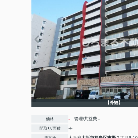
【外観】
-
管理/共益費
-
価格
-/-
間取り/面積
大阪府
大阪市福島区
吉野
２丁目9-10
所在地