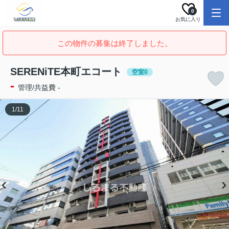
0
お気に入り
この物件の募集は終了しました。
SERENiTE本町エコート
空室0
-
管理/共益費 -
1
/
11