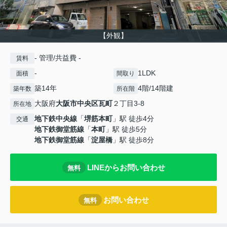
【外観】
- 管理/共益費 -
賃料
-
1LDK
面積
間取り
築14年
4階/14階建
築年数
所在階
大阪府
大阪市中央区
瓦町
２丁目3-8
所在地
地下鉄中央線
「
堺筋本町
」駅 徒歩4分
交通
地下鉄御堂筋線
「
本町
」駅 徒歩5分
地下鉄御堂筋線
「
淀屋橋
」駅 徒歩8分
LINEからお問い合わせ
無料
お問い合わせ
無料