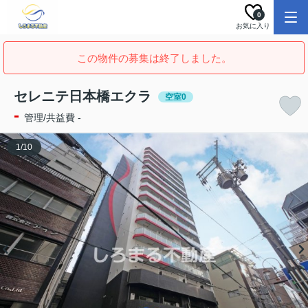
0
お気に入り
この物件の募集は終了しました。
セレニテ日本橋エクラ
空室0
-
管理/共益費 -
1
/
10