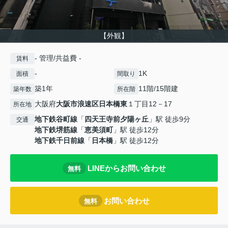
【外観】
- 管理/共益費 -
賃料
-
1K
面積
間取り
築1年
11階/15階建
築年数
所在階
大阪府
大阪市浪速区
日本橋東
１丁目12－17
所在地
地下鉄谷町線
「
四天王寺前夕陽ヶ丘
」駅 徒歩9分
交通
地下鉄堺筋線
「
恵美須町
」駅 徒歩12分
地下鉄千日前線
「
日本橋
」駅 徒歩12分
LINEからお問い合わせ
無料
お問い合わせ
無料