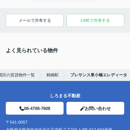
メールで共有する
LINEで共有する
よく見られている物件
成区の賃貸物件一覧
鶴橋駅
プレサンス東小橋エレディータ
しろまる不動産
06-4708-7608
お問い合わせ
〒541-0057
大阪府大阪市中央区北久宝寺町２丁目6-1 RE-017 604号室