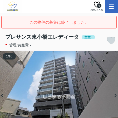
0
お気に入り
この物件の募集は終了しました。
プレサンス東小橋エレディータ
空室0
-
管理/共益費 -
1
/
10