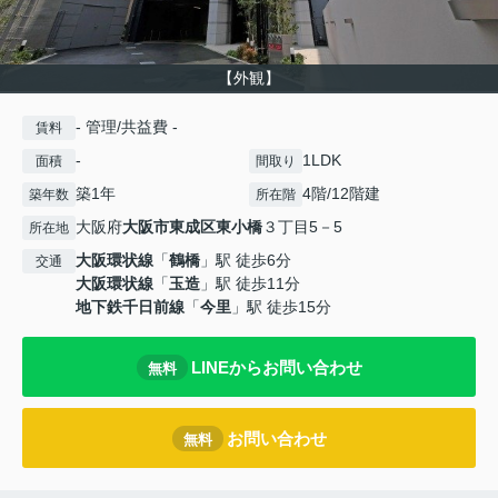
【外観】
- 管理/共益費 -
賃料
-
1LDK
面積
間取り
築1年
4階/12階建
築年数
所在階
大阪府
大阪市東成区
東小橋
３丁目5－5
所在地
大阪環状線
「
鶴橋
」駅 徒歩6分
交通
大阪環状線
「
玉造
」駅 徒歩11分
地下鉄千日前線
「
今里
」駅 徒歩15分
LINEからお問い合わせ
無料
お問い合わせ
無料