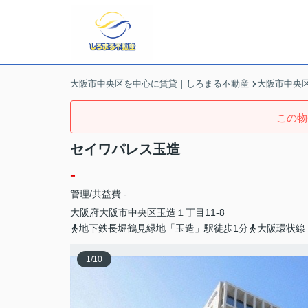
大阪市中央区を中心に賃貸｜しろまる不動産
大阪市中央
この物
セイワパレス玉造
-
管理/共益費 -
大阪府
大阪市中央区
玉造
１丁目11-8
地下鉄長堀鶴見緑地「玉造」駅徒歩1分
大阪環状線
1
/
10