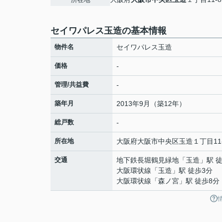
セイワパレス玉造の基本情報
物件名
セイワパレス玉造
価格
-
管理/共益費
-
築年月
2013年9月（築12年）
総戸数
-
所在地
大阪府
大阪市中央区
玉造
１丁目11
交通
地下鉄長堀鶴見緑地
「
玉造
」駅 
大阪環状線
「
玉造
」駅 徒歩3分
大阪環状線
「
森ノ宮
」駅 徒歩8分