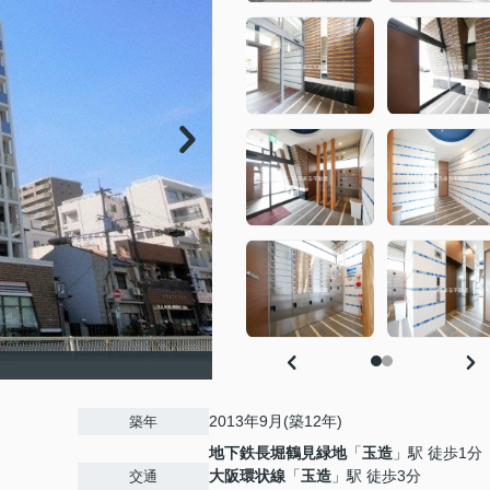
2013年9月(築12年)
築年
地下鉄長堀鶴見緑地
「
玉造
」駅 徒歩1分
大阪環状線
「
玉造
」駅 徒歩3分
交通