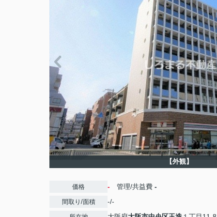
【外観】
-
管理/共益費
-
価格
-/-
間取り/面積
大阪府
大阪市中央区
玉造
１丁目11-8
所在地