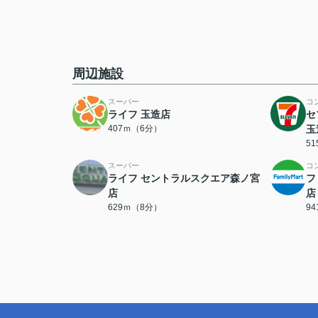
周辺施設
スーパー
コ
ライフ 玉造店
セ
407ｍ（6分）
玉
5
スーパー
コ
ライフ セントラルスクエア森ノ宮
フ
店
店
629ｍ（8分）
9