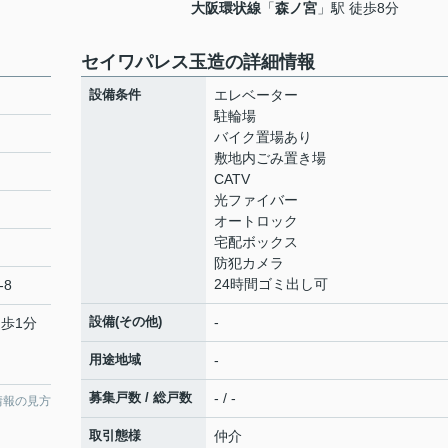
大阪環状線
「
森ノ宮
」駅 徒歩8分
セイワパレス玉造の詳細情報
設備条件
エレベーター
駐輪場
バイク置場あり
敷地内ごみ置き場
CATV
光ファイバー
オートロック
宅配ボックス
防犯カメラ
24時間ゴミ出し可
-8
設備(その他)
-
徒歩1分
用途地域
-
募集戸数 / 総戸数
- / -
情報の見方
取引態様
仲介