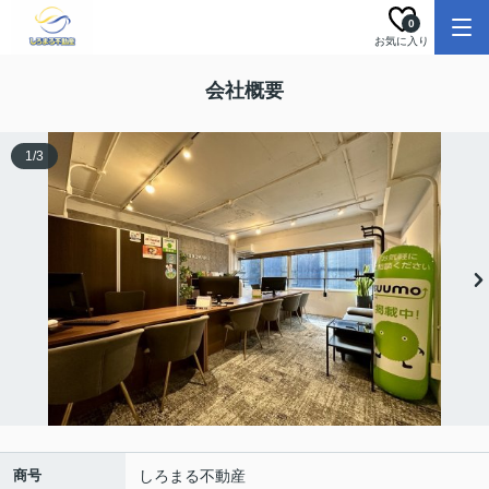
0
お気に入り
会社概要
1
/
3
商号
しろまる不動産